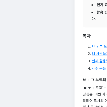
인기 
활용 
다.
목차
ㅂ ㅜㄱ 
왜 사람들
실제 활용
자주 묻는 
ㅂ ㅜㄱ 토끼의
'ㅂ ㅜㄱ 토끼'
명칭은 '어반 자
작되어 도시의 
전시 공간에서 만