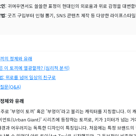
요인
: 귀여우면서도 쓸쓸한 표정이 현대인의 외로움과 위로 감정을 대변합
방법
: 굿즈 구입부터 인형 뽑기, SNS 콘텐츠 제작 등 다양한 라이프스타
토끼의 정체와 유래
은 이 토끼에 열광할까? (심리적 분석)
법: 위로를 넘어 일상의 친구로
질문(Q&A)
 정체와 유래
는 주로 '부엉이 토끼' 혹은 '부엉이'라고 불리는 캐릭터를 지칭합니다. 이
이언트(Urban Giant)' 시리즈에 등장하는 토끼로, 키가 1미터가 넘는 
야경과 어우러지는 독특한 디자인이 특징입니다. 처음에는 특정 브랜드의
나볼 수 있었던 아트 토이(Art Toy)로 시작했지만, 그 독보적인 비주얼