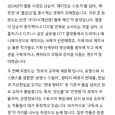
2024년의 웹툰 시장은 단순히 '재미있는 스토리'를 넘어, '확
장성'과 '몰입감'을 중시하는 경향이 강해졌습니다. 가장 큰 트
렌드는 단연 'IP(지식재산권) 밸류 체인'의 완성입니다. 웹툰
이 단순히 종이책이나 디지털 만화로 소비되는 것을 넘어, 넷
플릭스나 디즈니+ 같은 글로벌 OTT 플랫폼에서 드라마나 애
니메이션으로 제작되는 사례가 빈번해졌죠. 이에 따라 제작사
는 물론 작가들도 기획 단계부터 영상화를 염두에 두고 세계
관을 구축하거나, 캐릭터의 외형과 성격을 다듬는 경우가 많
아졌습니다.
두 번째 트렌드는 '장르의 교차와 세분화'입니다. 로맨스와 서
스펜스를 결합한 '로맨스 스릴러', 판타지 배경의 현대물, 현실
과 가상현실을 오가는 '현대 판타지' 등 기존의 틀을 넘어선 장
르 교차가 활발합니다. 특히 '성인물'과 '전연령'의 경계가 허
물어져, 선정성보다는 스토리의 짜임새와 심리 묘사로 승부하
는 작품들이 대거 등장하고 있습니다. 마지막으로 '구독과 소
장'의 가치를 나누는 트렌드도 눈에 띕니다. 일부 작품은 완결